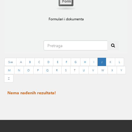
Formulari i dokumenta
Sve
A
B
C
D
E
F
G
H
I
J
K
L
M
N
O
P
Q
R
S
T
U
V
W
X
Y
Z
Nema nađenih rezultata!