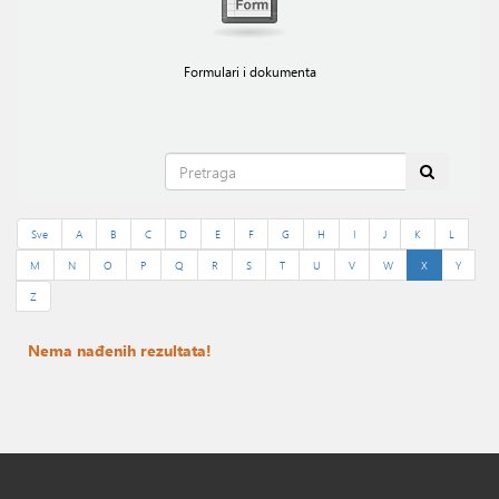
Formulari i dokumenta
Sve
A
B
C
D
E
F
G
H
I
J
K
L
M
N
O
P
Q
R
S
T
U
V
W
X
Y
Z
Nema nađenih rezultata!