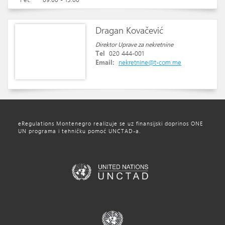
Dragan Kovačević
Direktor Uprave za nekretnine
Tel
020 444-001
Email:
nekretnine@t-com.me
eRegulations Montenegro realizuje se uz finansijski doprinos ONE
UN programa i tehničku pomoć UNCTAD-a.